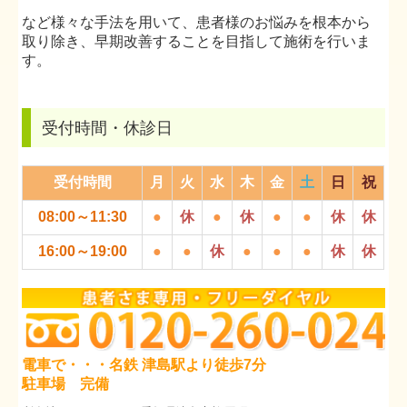
など様々な手法を用いて、患者様のお悩みを根本から
取り除き、早期改善することを目指して施術を行いま
す。
受付時間・休診日
受付時間
月
火
水
木
金
土
日
祝
08:00～11:30
●
休
●
休
●
●
休
休
16:00～19:00
●
●
休
●
●
●
休
休
電車で・・・名鉄
津島駅より徒歩7分
駐車場 完備