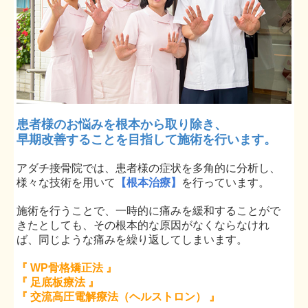
JOYトレーニング
ハイボルテージ特殊療法
交通事故施術
ヘルストロン
訪問医療マッサージ
患者様のお悩みを根本から取り除き、
よくある質問
早期改善することを目指して施術を行います。
健康ニュース
アダチ接骨院では、患者様の症状を多角的に分析し、
様々な技術を用いて
【根本治療】
を行っています。
施術を行うことで、一時的に痛みを緩和することがで
きたとしても、その根本的な原因がなくならなけれ
ば、同じような痛みを繰り返してしまいます。
『 WP骨格矯正法 』
『 足底板療法 』
『 交流高圧電解療法（ヘルストロン） 』