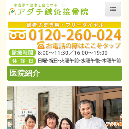
HOME
初めての方へ
患者さまの声
料金案内
院長ブログ
医院紹介
お問合せ
個人情報保護方針
医院紹介
施術の流れ
WP骨格矯正法
ダイエット