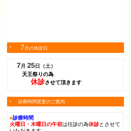
7
月の休診日
7
25
月
日
（土）
天王祭りの為
休診
させて頂きます
診療時間変更のご案内
診療時間
■
火曜日・木曜日の午前
は往診の為
休診
とさせて
いただきます。